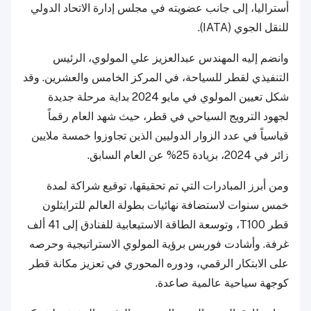
أستراليا، إلى جانب عضويته في مجلس إدارة الاتحاد الدولي
للنقل الجوي (IATA).
وانضم إليه المهندس عبدالعزيز علي المولوي، الرئيس
التنفيذي لقطر للسياحة، في المركز الخامس والعشرين. وقد
شكل تعيين المولوي في مايو 2024 بداية مرحلة جديدة
لجهود الترويج السياحي في قطر، حيث شهد العام رقماً
قياسياً في عدد الزوار الدوليين الذين تجاوزوا خمسة ملايين
زائر في 2024، بزيادة 25% عن العام السابق.
ومن أبرز المبادرات التي تم تحقيقها، توقيع شراكة لمدة
خمس سنوات لاستضافة نهائيات بطولة العالم للترايثلون
قطر T100، وتوسعة الطاقة الاستيعابية للفنادق إلى 41 ألف
غرفة. وأشادت فوربس برؤية المولوي الاستراتيجية وحرصه
على الابتكار الرقمي، ودوره المحوري في تعزيز مكانة قطر
كوجهة سياحية عالمية صاعدة.