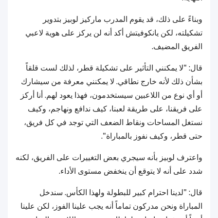
وبناءً على ذلك، قد يقوم المدرب ماركيز لوبيز بتدوير
تشكيلته، لكن يانكوفيتش أكد أنه لن يركز على هوية لاعبي
الفريق المضيف.
قال: "لا يمكنني التأثير على تشكيلة قطر، لذلك لست قلقاً
بشأن ذلك لأنه خارج نطاقي. لا يمكنني معرفة من سيشارك
أو أي نوع من اللاعبين سيستخدمون، فهذا يعود لهم. أنا أركز
على فريقنا، على طريقة لعبنا، كيف ندافع ونهاجم، وكيف
نستغل المساحات ونقاط الضعف التي توجد في كل فريق،
حتى قطر، وكيف نفوز بالمباراة".
واعترف لوبيز بأنه سيجري بعض التغييرات على الفريق، لكنه
شدد على أنه لا يتوقع أن ينخفض مستوى الأداء.
قال: "لدينا احترام كبير للبطولة ولهذا الكأس. سندخل
المباراة ونحن مدركون تماماً أنه يجب علينا الفوز، لكن علينا