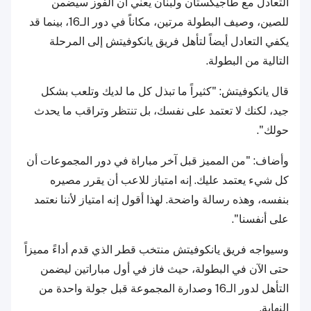
التعادل مع طاجيكستان ولبنان يعني أن الفوز سيضمن
للصين، وصيف البطولة مرتين، مكاناً في دور الـ16، بينما قد
يكفي التعادل أيضاً لتأهل فريق يانكوفيتش إلى المرحلة
التالية من البطولة.
قال يانكوفيتش: "كثيراً ما تبذل كل ما لديك وتلعب بشكل
جيد، لكنك لا تعتمد على نفسك، بل تنتظر وتراقب ما يحدث
حولك".
وأضاف: "من المميز قبل آخر مباراة في دور المجموعات أن
كل شيء يعتمد عليك. إنه امتياز للاعب أن يقرر مصيره
بنفسه، وهذه رسالة واضحة. لهذا أقول إنه امتياز لأننا نعتمد
على أنفسنا".
وسيواجه فريق يانكوفيتش منتخب قطر الذي قدم أداءً مميزاً
حتى الآن في البطولة، حيث فاز في أول مباراتين ليضمن
التأهل لدور الـ16 وصدارة المجموعة قبل جولة واحدة من
النهاية.