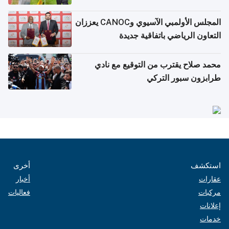
المجلس الأولمبي الآسيوي وCANOC يعززان
التعاون الرياضي باتفاقية جديدة
محمد صلاح يقترب من التوقيع مع نادي
طرابزون سبور التركي
استكشف
أخرى
عقارات
أخبار
مركبات
فعاليات
إعلانات
خدمات