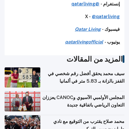
إنستغرام -
@qatarliving
X -
@qatarliving
فيسبوك -
Qatar Living
يوتيوب
-
qatarlivingofficial
المزيد من المقالات
سيف محمد يحقق أفضل رقم شخصي في
القفز بالزانة بـ 5.83 متر في ألمانيا
المجلس الأولمبي الآسيوي وCANOC يعززان
التعاون الرياضي باتفاقية جديدة
محمد صلاح يقترب من التوقيع مع نادي
طرابزون سبور التركي