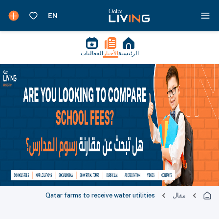
الرئيسية
الأخبار
الفعاليات
مقال
Qatar farms to receive water utilities