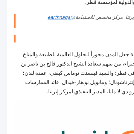
والدولية لمؤسسة قطر.
إيرثنا، مركز مخصص للاستدامة.
@earthnaqa
 جعل المدن محوراً للحلول العالمية للطبيعة والمناخ
راء، من بينهم سعادة الشيخ الدكتور فالح بن ناصر بن
خي في قطر؛ والسيد فينسنت توماس كيفني، عمدة لندن؛
نترناشونال؛ ومانويل بولغار-فيدال، قائد الممارسات