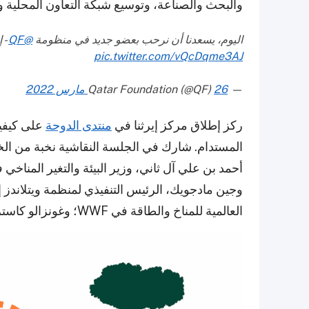
والبحث والصناعة، وتوسيع شبكة التعاون المحلية 
اليوم، يسعدنا أن نرحب بعضو جديد في منظومة
@QF
- 
pic.twitter.com/vQcDqme3AJ
— Qatar Foundation (@QF)
26 مارس 2022
ركز إطلاق مركز إيرثنا في
منتدى الدوحة
على كيفية
المستدام. شارك في الجلسة النقاشية نخبة من الخب
أحمد بن علي آل ثاني، وزير البيئة والتغير المنا
وجين مادجويك، الرئيس التنفيذي لمنظمة ويتلاندز إ
العالمية للمناخ والطاقة في WWF؛ وغونزالو كاسترو دي لا ماتا، المدير التنفيذي لمركز إيرثنا.