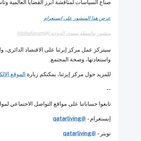
صناع السياسات لمناقشة أبرز القضايا العالمية وت
عرض هذا المنشور على إنستغرام
منشور بواسطة منتدى الدوحة (@dohaforum)
سيتركز عمل مركز إيرثنا على الاقتصاد الدائري، وال
واستعادتها، وصحة المجتمع.
للمزيد حول مركز إيرثنا، يمكنكم زيارة
الموقع الإل
--
تابعوا حساباتنا على مواقع التواصل الاجتماعي لمو
إنستغرام -
@qatarliving
تويتر -
@qatarliving