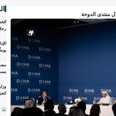
ال
ل منتدى الدوحة
الخط
رحلا
اعتبارا
يوما
فترة
مصاد
مسا
وزار
لتعز