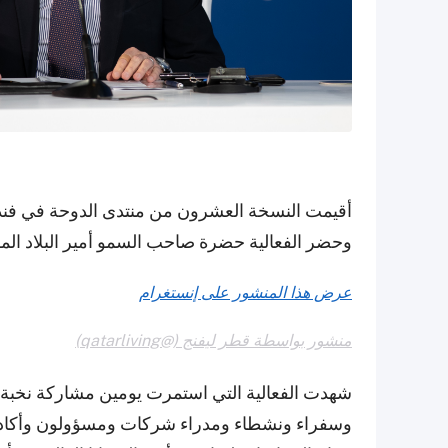
أقيمت النسخة العشرون من منتدى الدوحة في فندق
وحضر الفعالية حضرة صاحب السمو أمير البلاد المف
عرض هذا المنشور على إنستغرام
منشور بواسطة قطر ليفنج (@qatarliving)
شهدت الفعالية التي استمرت يومين مشاركة نخبة 
وسفراء ونشطاء ومدراء شركات ومسؤولون وأكاديم