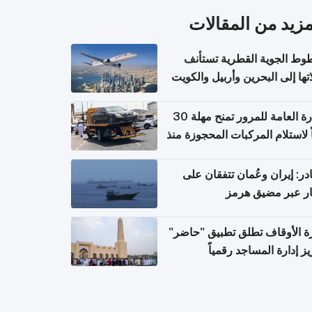
مزيد من المقالات
وط الجوية القطرية تستأنف
تها إلى البحرين وأربيل والكويت
ً من 8 أغسطس
الإدارة العامة للمرور تمنح مهلة 30
ً لاستلام المركبات المحجوزة منذ
 طويلة
ر: إيران وعُمان تتفقان على
ر عبر مضيق هرمز
ة الأوقاف تطلق تطبيق "حاضر"
يز إدارة المساجد رقمياً