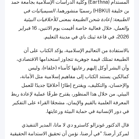
المستدام (Earthna) وكلية الدراسات الإسلامية بجامعة حمد
بن خليفة (HBKU) رسميًا منشورهما،
السيميائيات في
الطبيعة: إعادة شحن الطبيعة بمعنى للأخلاقيات البيئية
والعمل،
خلال فعالية خاصة أقيمت يوم الاثنين، 16 فبراير
2026، في قاعة ثينك باي في مدينة التعليم.
بالاستفادة من التعاليم الإسلامية، يؤكد الكتاب على أن
الطبيعة تمتلك قيمة جوهرية تتجاوز استخدامها الاقتصادي،
وأن البشر أوكل إليهم رعايتها كأمناء (خلفاء)، وليس
كمالكين. يستند الكتاب إلى مفاهيم إسلامية مثل الأمانة،
والإحسان، والتكليف، ويقترح إطارًا أخلاقيًا جديدًا للعمل
البيئي. من خلال هذا المنظور، يقترح طرقًا عملية لإعادة ربط
المعرفة العلمية بالقيم والإيمان، مشجعًا القراء على التفكير
في دور الإنسانية في حماية البيئة ورعايتها.
قال الدكتور غونزالو كاسترو دي لا ماتا، المدير التنفيذي
لمركز أرضنا: "في أرضنا، نؤمن أن تحقيق الاستدامة الحقيقية