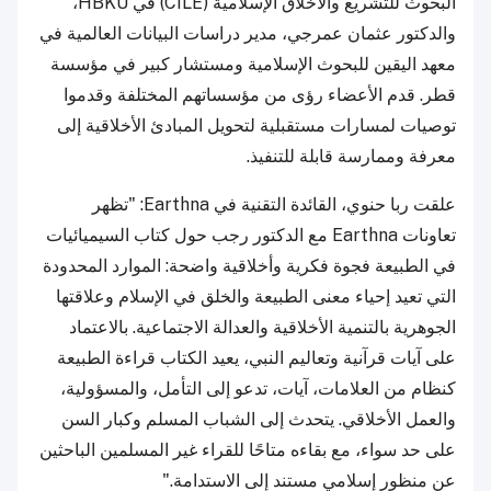
البحوث للتشريع والأخلاق الإسلامية (CILE) في HBKU،
والدكتور عثمان عمرجي، مدير دراسات البيانات العالمية في
معهد اليقين للبحوث الإسلامية ومستشار كبير في مؤسسة
قطر. قدم الأعضاء رؤى من مؤسساتهم المختلفة وقدموا
توصيات لمسارات مستقبلية لتحويل المبادئ الأخلاقية إلى
معرفة وممارسة قابلة للتنفيذ.
علقت ربا حنوي، القائدة التقنية في Earthna: "تظهر
تعاونات Earthna مع الدكتور رجب حول كتاب السيميائيات
في الطبيعة فجوة فكرية وأخلاقية واضحة: الموارد المحدودة
التي تعيد إحياء معنى الطبيعة والخلق في الإسلام وعلاقتها
الجوهرية بالتنمية الأخلاقية والعدالة الاجتماعية. بالاعتماد
على آيات قرآنية وتعاليم النبي، يعيد الكتاب قراءة الطبيعة
كنظام من العلامات، آيات، تدعو إلى التأمل، والمسؤولية،
والعمل الأخلاقي. يتحدث إلى الشباب المسلم وكبار السن
على حد سواء، مع بقاءه متاحًا للقراء غير المسلمين الباحثين
عن منظور إسلامي مستند إلى الاستدامة."