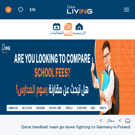
الرئيسية
الأخبار
الفعاليات
مقال
Qatar handball team go down fighting to Germany in Poland