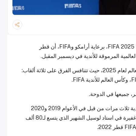
أعلنت اللجنة المحلية المنظمة لكأس العالم للأندية FIFA 2025، برعاية أرامكو وFIFA، أن قطر
عالمية المرموقة للأندية في ديسمبر المقبل.
هذه البطولة السنوية ستحدد هوية أفضل نادٍ في العالم لعام 2025، حيث تتنافس الفرق على ثلاثة ألقاب:
وكانت قطر قد استضافت هذا الحدث السنوي للأندية ثلاث مرات من قبل في الأعوام 2019 و2020
و2024، حين تُوّج ريال مدريد باللقب أمام جماهير غفيرة في استاد لوسيل الشهير الذي يتسع لـ80 ألف