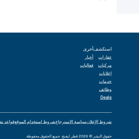
استكشف
أخرى
عقارات
أخبار
مركبات
فعاليات
إعلانات
خدمات
وظائف
Deals
شروط الإعلان
سياسة الاسترجاع
شروط استخدام الموقع
قواعد نش
حقوق النشر © 2026 قطر ليفنج. جميع الحقوق محفوظة.