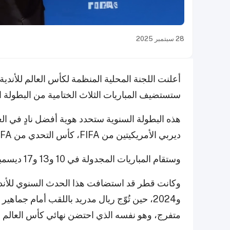
28 سبتمبر 2025
ستستضيف المباريات الثلاث الختامية من البطولة ال
ديربي الأمريكيتين من FIFA، كأس التحدي من FIFA، وكأس العالم للأندية FIFA.
وستقام المباريات المجدولة في 10 و13 و17 ديسمبر، جميعها في الدوحة.
متفرج، وهو نفسه الذي احتضن نهائي كأس العالم FIFA قطر 2022.