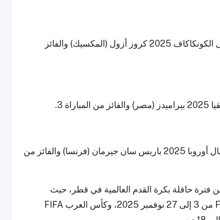
ديربي الأمريكيتين من FIFA بين الفائز بكأس أبطال الكونكاكاف 2025 كروز أزول (المكسيك) والفائز
نهائي كأس العالم للأندية FIFA بين بطل دوري أبطال أوروبا 2025 باريس سان جيرمان (فرنسا) والفائز من
كأس العالم للأندية FIFA تأتي ضمن فترة حافلة بكرة القدم العالمية في قطر، حيث
تستضيف البلاد أيضاً كأس العالم تحت 17 سنة FIFA من 3 إلى 27 نوفمبر 2025، وكأس العرب FIFA