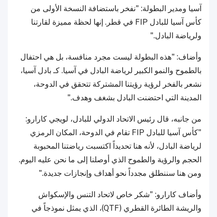
آسيا ومدير البطولة: "نفخر باستضافة النسخة الأولى من
كأس آسيا للبادل FIP في قطر. إنها لحظة مميزة لقارتنا
ولرياضة البادل."
وأضاف: "هذه البطولة ليست مجرد منافسة، بل هي احتفال
بالطموح والنمو الكبير لرياضة البادل في آسيا. كـ بادل آسيا،
نشعر بالفخر لرؤية رؤيتنا المشتركة تتحقق في الدوحة،
المدينة التي احتضنت البادل بشغف وهدف."
من جانبه، قال رئيس الاتحاد الدولي للبادل، لويجي كارارو:
"كأس آسيا للبادل FIP تقام في الدوحة، المكان الرمزي
لرياضة البادل، لأنه هنا تحديداً اكتسبت رياضتنا المحبوبة
الحجم والرؤية والطموح الذي أوصلنا إلى ما نحن عليه اليوم.
ومن هنا سننطلق مجدداً نحو أهداف وإنجازات جديدة."
وأضاف كارارو: "شكر خاص لاتحاد التنس والإسكواش
والريشة الطائرة القطري (QTF)، الذي يمثل نموذجاً في