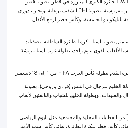
كما ستشهد الفعاليات بطولة WTT Star Contender، الجائزة الكبرى للمبارزة في قطر، بطولة قطر
الدولية للإبحار Optimist، مهرجان سيف سمو الأمير للفروسية، بطولة CHI الشقب برعاية لونجين، دوري
ة للتايكوندو الخامسة، وكأس قطر لرفع الأثقال
وى الآسيوي، تستضيف قطر 14 فعالية، مثل بطولة آسيا للكرة الطائرة الشاطئية، تصفيات
FIBA 2025، بطولة غرب آسيا لألعاب القوى ليوم واحد، بطولة غرب آسيا للريشة
 كأس العرب FIFA من 1 إلى 18 ديسمبر.
ة الخليج للرجال في التنس (فردي وزوجي)، بطولة
رق تحت 14 وتحت 18 سنة وللرجال والسيدات، وبطولة الخليج للشباب والناشئين لألعاب
اً من الفعاليات المحلية والمجتمعية مثل اليوم الرياضي
نهائي كأس قطر للكرة الطائرة، نهائي كأس سمو الأمير