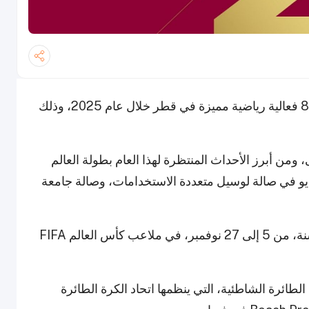
أعلن اللجنة الأولمبية القطرية (QOC) عن تنظيم 84 فعالية رياضية مميزة في قطر خلال عام 2025، وذلك
عة المستوى، ومن أبرز الأحداث المنتظرة لهذا العام بطولة العالم
الطاولة ITTF، التي ستقام من 17 إلى 27 مايو في صالة لوسيل متعددة الاستخدامات، وصالة جامعة
كما ستستضيف قطر كأس العالم FIFA تحت 17 سنة، من 5 إلى 27 نوفمبر، في ملاعب كأس العالم FIFA
لطائرة الشاطئية، التي ينظمها اتحاد الكرة الطائرة