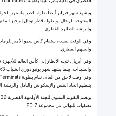
القطري في بداية يناير، تليها بطولة Beach Pro Tour Elite16 في فبراير.
ويشهد شهر فبراير أيضاً بطولة قطر ماسترز للجو
المفتوحة للرجال، وبطولة قطر توتال إنرجيز المفت
والريشة الطائرة القطري.
وفي الوقت نفسه، ستقام كأس سمو الأمير للرماية 
والسهم القطري.
بتنظيم اتحاد التنس والإسكواش والبادل والريشة ا
و
تصفيات للنهائي في مجموعة FEI 7.