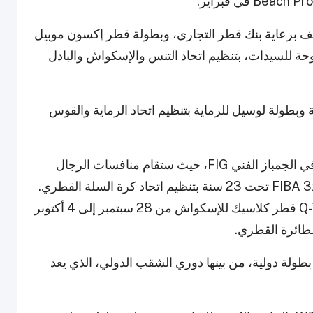
لف برعاية بنك قطر التجاري، وبطولة قطر إكسون موبيل
وحة للسيدات، بتنظيم اتحاد التنس والإسكواش والبادل
وبطولة لوسيل للرماية بتنظيم اتحاد الرماية والقوس
وفي أبريل، تتجه الأنظار إلى كأس العالم للأجهزة في الجمباز الفني FIG، حيث ستقام منافسات الرجال
والسيدات، بينما يشهد شهر يونيو دوري الشباب FIBA 3x3 تحت 23 سنة بتنظيم اتحاد كرة السلة القطري.
وفي وقت لاحق من العام، تقام بطولة Q-Terminals قطر كلاسيك للإسكواش من 28 سبتمبر إلى 4 أكتوبر
لطائرة القطري.
يضم التقويم السنوي للجنة الأولمبية القطرية 36 بطولة دولية، من بينها دوري الشقب الدولي، الذي يعد