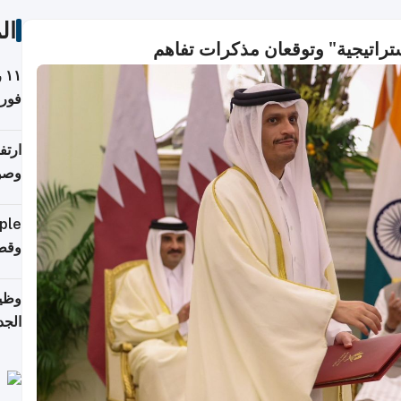
ال
ستراتيجية" وتوقعان مذكرات تفاهم
١
مدير
ارتف
وصول
إلى 90%
وقطر
وظيف
الجد