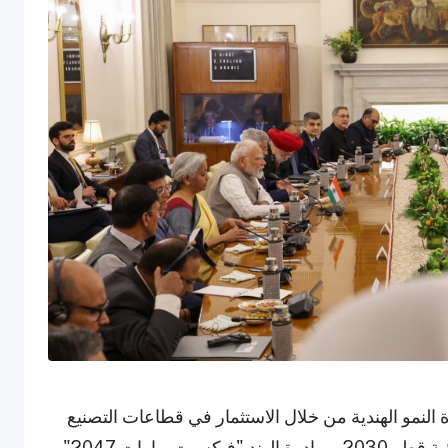
لنمو الهندية من خلال الاستثمار في قطاعات التصنيع
والطاقة المتجددة والبنية التحتية. وأكد الوزير أن رؤية قطر 2030 ومبادرة الهند "فيكسيت بهارات 2047"