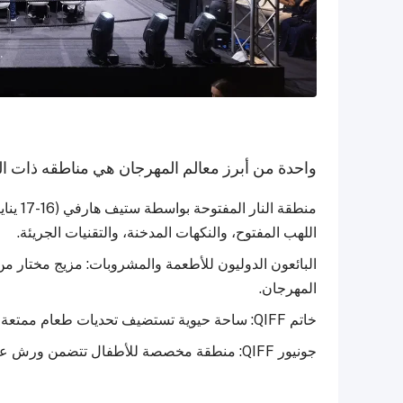
واحدة من أبرز معالم المهرجان هي مناطقه ذات ال
منطقة ا
اللهب المفتوح، والنكهات المدخنة، والتقنيات الجريئة.
البائعون الدوليون للأطعمة والمشروبات: مزيج مختار من
المهرجان.
خاتم QIFF: ساحة حيوية تستضيف تحديات طعام ممتعة ومسابقات تفاعلية.
جونيور QIFF: منطقة مخصصة للأطفال تتضمن ورش عمل وأنشطة مصممة خصيصًا للزوار الصغار.