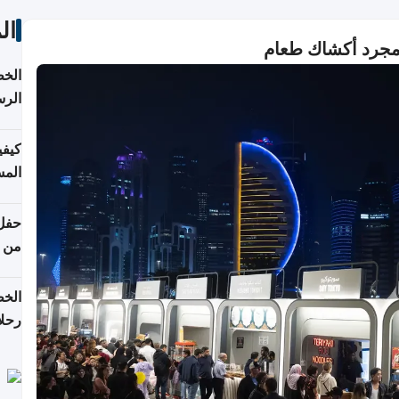
ال
الخط
الرس
كيفي
المس
من ن
الخط
رحلا