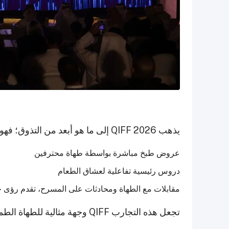
يذهب QIFF 2026 إلى ما هو أبعد من التذوق؛ فهو أيضًا عن التعلم والإلهام. يتضمن المهرجان:
عروض طبخ مباشرة بواسطة طهاة محترفين
دروس رئيسية تفاعلية لعشاق الطعام
مقابلات مع الطهاة ومحادثات على المسرح، تقدم رؤى حو
تجعل هذه التجارب QIFF وجهة مثالية للطهاة الطموحين ومحبي الطعام الجادين على حد سواء.