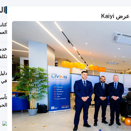
ال
 Kaiyi
كتاب
الع
خدما
تكلف
دليل
في قط
تأس
الحرة 2026: الخطوا