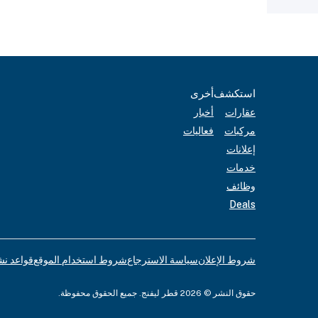
استكشف
أخرى
عقارات
أخبار
مركبات
فعاليات
إعلانات
خدمات
وظائف
Deals
شروط الإعلان
سياسة الاسترجاع
شروط استخدام الموقع
قواعد نش
حقوق النشر © 2026 قطر ليفنج. جميع الحقوق محفوظة.