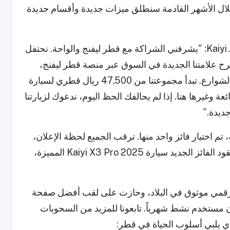
 وخلال الأشهر القادمة سنطلق ميزات جديدة وأقسام جديدة
وأضاف أندرو جيمس بالمر، المدير العام التنفيذي لـ Kaiyi: "يشرفني الشراكة مع قطر ليفنج والواحة. نحتفل
K، ونستغل الفرصة لطرح علامتنا الجديدة في السوق عبر منصة قطر ليفنج،
ونأمل أن نرى المزيد من سيارات Kaiyi قريباً في الشوارع. تبدأ مجموعتنا من 47,500 ريال قطري لسيارة
د رائعة وغيرها هنا. إذا لم يحالفك الحظ اليوم، ندعوك لزيارتنا
ركات في السحب 20,338 مشاركة، تم اختيار فائز واحد منها. ترقب الجميع لحظة الإعلان،
حيث تم إعلان مجاهد علي كالفائز المحظوظ. وسيقود الفائز الجديد سيارة Kaiyi X3 Pro 2025 المميزة،
2، وتعد أكبر مجتمع رقمي موثوق في البلاد، وحازت على لقب أفضل صفحة
دم أكثر من مليون مستخدم نشط شهرياً. تابعونا للمزيد من السحوبات
ي يلبي أسلوب الحياة في قطر: