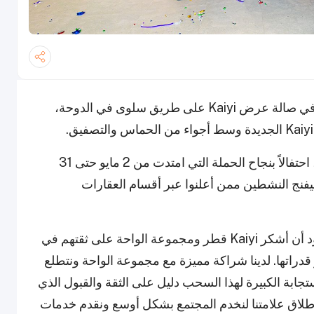
اختتم السحب الكبير الذي نظمته قطر ليفنج اليوم في صالة عرض Kaiyi على طريق سلوى في الدوحة،
حضر ممثلون من قطر ليفنج وKaiyi قطر الفعالية، احتفالاً بنجاح الحملة التي امتدت من 2 مايو حتى 31
طر ليفنج النشطين ممن أعلنوا عبر أقسام العقارات
قال جوي ألفاريز، الرئيس التنفيذي لقطر ليفنج: "أود أن أشكر Kaiyi قطر ومجموعة الواحة على ثقتهم في
ز قدراتها. لدينا شراكة مميزة مع مجموعة الواحة ونتطلع
يفنج موجودة منذ 20 عاماً، والاستجابة الكبيرة لهذا السحب دليل على الثقة والقبول الذي
 إطلاق علامتنا لنخدم المجتمع بشكل أوسع ونقدم خدمات