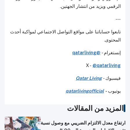
الرقمي ويزيد من انتشار الجهتين.
---
تابعوا حساباتنا على مواقع التواصل الاجتماعي لمواكبة أحدث
المحتوى.
إنستغرام -
@qatarliving
X -
@qatarliving
فيسبوك -
Qatar Living
يوتيوب
-
qatarlivingofficial
المزيد من المقالات
ارتفاع معدل الالتزام الضريبي مع وصول نسبة