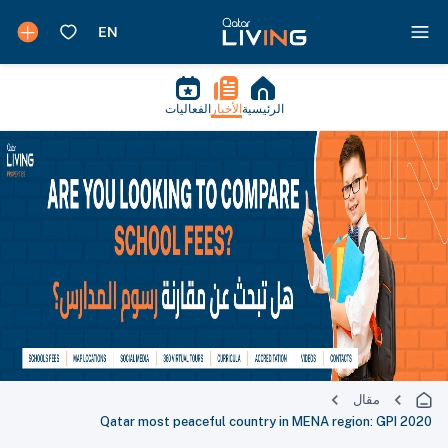
الرئيسية
الأخبار
الفعاليات
مقال
Qatar most peaceful country in MENA region: GPI 2020