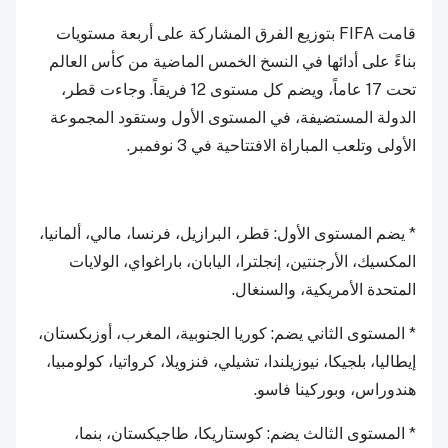
قامت FIFA بتوزيع الفرق المشاركة على أربعة مستويات
بناءً على أدائها في النسخ الخمس الماضية من كأس العالم
تحت 17 عاماً، ويضم كل مستوى 12 فريقاً. وجاءت قطر،
الدولة المستضيفة، في المستوى الأول وستقود المجموعة
الأولى وتلعب المباراة الافتتاحية في 3 نوفمبر.
* يضم المستوى الأول: قطر، البرازيل، فرنسا، مالي، ألمانيا،
المكسيك، الأرجنتين، إنجلترا، اليابان، باراغواي، الولايات
المتحدة الأمريكية، والسنغال.
* المستوى الثاني يضم: كوريا الجنوبية، المغرب، أوزبكستان،
إيطاليا، بلجيكا، نيوزيلندا، تشيلي، فنزويلا، كرواتيا، كولومبيا،
هندوراس، وبوركينا فاسو.
* المستوى الثالث يضم: كوستاريكا، طاجيكستان، بنما،