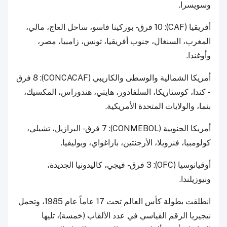
وسويسرا.
أفريقيا (CAF): 10 فرق - بوركينا فاسو، ساحل العاج، مالي،
المغرب، السنغال، جنوب أفريقيا، تونس، زامبيا، مصر،
وأوغندا.
أمريكا الشمالية والوسطى والكاريبي (CONCACAF): 8 فرق
- كندا، كوستاريكا، السلفادور، هايتي، هندوراس، المكسيك،
بنما، والولايات المتحدة الأمريكية.
أمريكا الجنوبية (CONMEBOL): 7 فرق - البرازيل، تشيلي،
كولومبيا، فنزويلا، الأرجنتين، باراغواي، وبوليفيا.
أوقيانوسيا (OFC): 3 فرق - فيجي، كاليدونيا الجديدة،
ونيوزيلندا.
انطلقت بطولة كأس العالم تحت 17 عاماً عام 1985، وتحمل
نيجيريا الرقم القياسي في عدد الألقاب (خمسة)، تليها