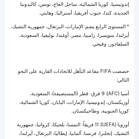
إندونيسيا، كوريا الشمالية، ساحل العاج، تونس، كاليدونيا
الجديدة، كندا، جنوب أفريقيا، أستراليا، وهايتي.
* المستوى الرابع يضم: الإمارات، البرتغال، جمهورية التشيك،
أيرلندا، سويسرا، زامبيا، مصر، أوغندا، بوليفيا، السعودية،
السلفادور، وفيجي.
خصصت FIFA مقاعد التأهل للاتحادات القارية على النحو
التالي:
آسيا (AFC): 9 فرق - قطر (المستضيفة)، السعودية،
أوزبكستان، إندونيسيا، الإمارات، اليابان، كوريا الشمالية،
كوريا الجنوبية، وطاجيكستان.
أوروبا (UEFA): 11 فريقاً - النمسا، بلجيكا، كرواتيا، جمهورية
التشيك، إنجلترا، فرنسا، ألمانيا، إيطاليا، البرتغال، أيرلندا،