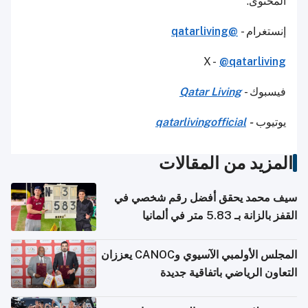
المحتوى.
إنستغرام -
@qatarliving
X -
@qatarliving
فيسبوك -
Qatar Living
يوتيوب
-
qatarlivingofficial
المزيد من المقالات
سيف محمد يحقق أفضل رقم شخصي في
القفز بالزانة بـ 5.83 متر في ألمانيا
المجلس الأولمبي الآسيوي وCANOC يعززان
التعاون الرياضي باتفاقية جديدة