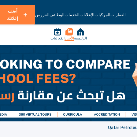
أضف
العقارات
المركبات
الإعلانات
الخدمات
الوظائف
العروض
إعلانك
الرئيسية
الأخبار
الفعاليات
Qatar Petroleu