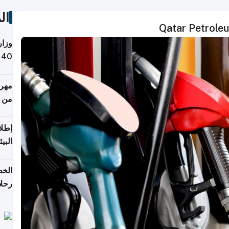
ال
Qatar Petroleu
وزار
التص
مهرج
من 148,000 زائر
إطلا
البيئ
الخط
رحلا
اعتبارا