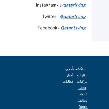
Instagram -
@qatarliving
Twitter -
@qatarliving
Facebook -
Qatar Living
استكشف
أخرى
عقارات
أخبار
مركبات
فعاليات
إعلانات
خدمات
وظائف
Deals