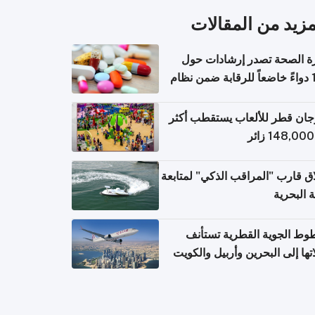
مزيد من المقالات
ة الصحة تصدر إرشادات حول
140 دواءً خاضعاً للرقابة ضمن نظام
اريح الإلكترونية للسفر
ان قطر للألعاب يستقطب أكثر
ق قارب "المراقب الذكي" لمتابعة
ة البحرية
وط الجوية القطرية تستأنف
تها إلى البحرين وأربيل والكويت
ً من 8 أغسطس