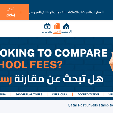
أضف
العقارات
المركبات
الإعلانات
الخدمات
الوظائف
العروض
إعلانك
الرئيسية
الأخبار
الفعاليات
Qatar Post unveils stamp 