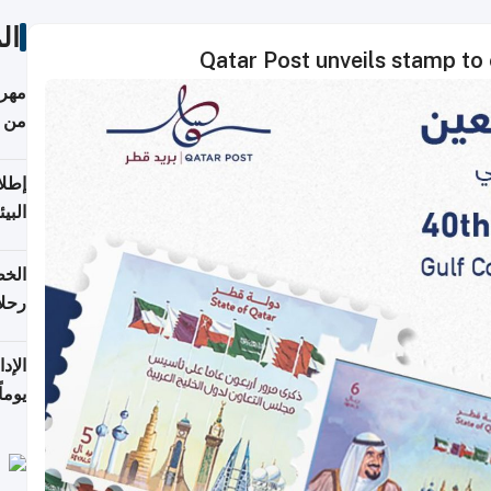
ال
Qatar Post unveils stamp t
مهرج
من 148,000 زائر
إطلا
البيئ
الخط
رحلا
اعتبارا
يوما
فترة