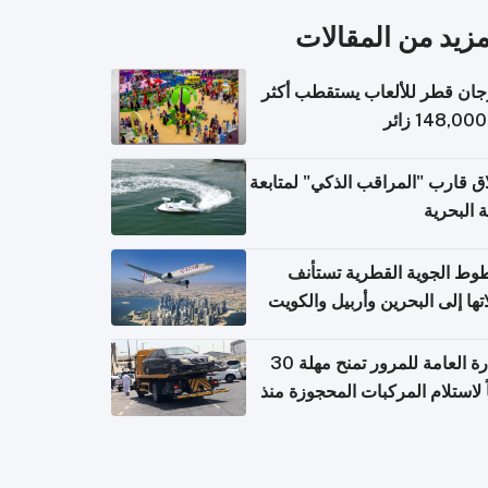
مزيد من المقالات
ان قطر للألعاب يستقطب أكثر
ق قارب "المراقب الذكي" لمتابعة
ة البحرية
وط الجوية القطرية تستأنف
تها إلى البحرين وأربيل والكويت
ً من 8 أغسطس
الإدارة العامة للمرور تمنح مهلة 30
ً لاستلام المركبات المحجوزة منذ
 طويلة