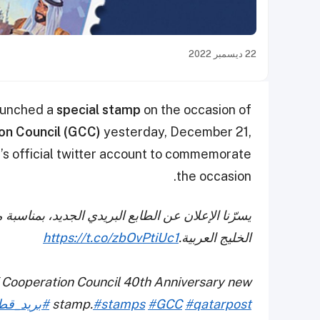
22 ديسمبر 2022
unched a
special stamp
on the occasion of
ion Council (GCC)
yesterday, December 21,
’s official twitter account to commemorate
the occasion.
الخليج العربية.
https://t.co/zbOvPtiUc1
f Cooperation Council 40th Anniversary new
#qatarpost
#GCC
#stamps
stamp.
#بريد_قط