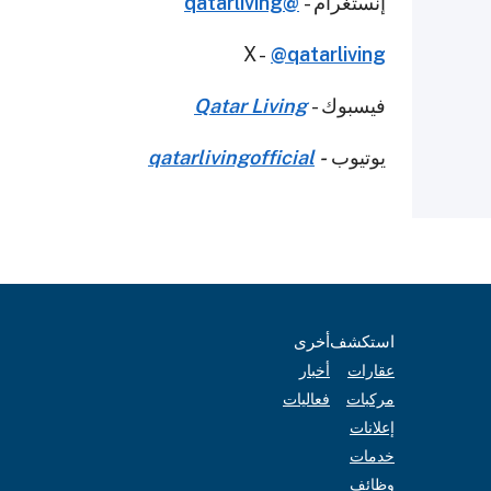
إنستغرام -
@qatarliving
X -
@qatarliving
فيسبوك -
Qatar Living
يوتيوب
-
qatarlivingofficial
استكشف
أخرى
عقارات
أخبار
مركبات
فعاليات
إعلانات
خدمات
وظائف