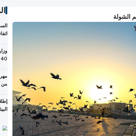
ال
م الشولة
السع
اتفا
إقلي
وزار
التص
مهرج
من 148,000 زائر
إطلا
البيئ