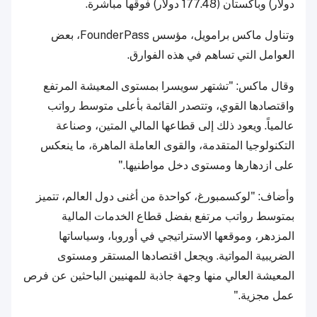
دولار) وباكستان (177.48 دولار) فوقها مباشرة.
وتناول ماكس برامويل، مؤسس FounderPass، بعض
العوامل التي تساهم في هذه الفوارق.
وقال ماكس: "تشتهر سويسرا بمستوى المعيشة المرتفع
واقتصادها القوي، وتتصدر القائمة بأعلى متوسط رواتب
عالمياً. ويعود ذلك إلى قطاعها المالي المتين، وصناعة
التكنولوجيا المتقدمة، والقوى العاملة الماهرة، ما ينعكس
على ازدهارها ومستوى دخل مواطنيها."
وأضاف: "لوكسمبورغ، كواحدة من أغنى دول العالم، تتميز
بمتوسط رواتب مرتفع بفضل قطاع الخدمات المالية
المزدهر، وموقعها الاستراتيجي في أوروبا، وسياساتها
الضريبية المواتية. ويجعل اقتصادها المستقر ومستوى
المعيشة العالي منها وجهة جاذبة للمهنيين الباحثين عن فرص
عمل مجزية."