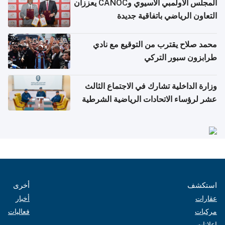
المجلس الأولمبي الآسيوي وCANOC يعززان
التعاون الرياضي باتفاقية جديدة
محمد صلاح يقترب من التوقيع مع نادي
طرابزون سبور التركي
وزارة الداخلية تشارك في الاجتماع الثالث
عشر لرؤساء الاتحادات الرياضية الشرطية
بدول مجلس التعاون
استكشف
أخرى
عقارات
أخبار
مركبات
فعاليات
إعلانات