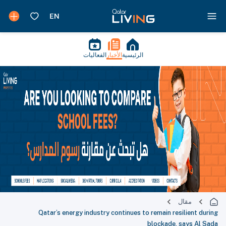
الرئيسية
الأخبار
الفعاليات
مقال
Qatar’s energy industry continues to remain resilient during
blockade, says Al Sada