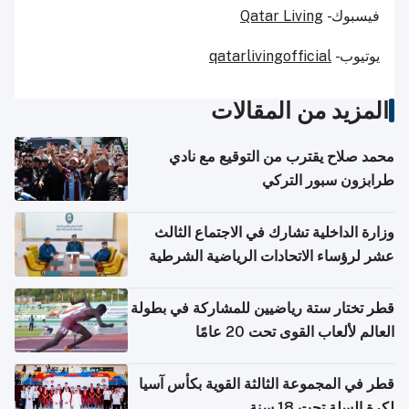
فيسبوك -
Qatar Living
يوتيوب -
qatarlivingofficial
المزيد من المقالات
محمد صلاح يقترب من التوقيع مع نادي
طرابزون سبور التركي
وزارة الداخلية تشارك في الاجتماع الثالث
عشر لرؤساء الاتحادات الرياضية الشرطية
بدول مجلس التعاون
قطر تختار ستة رياضيين للمشاركة في بطولة
العالم لألعاب القوى تحت 20 عامًا
قطر في المجموعة الثالثة القوية بكأس آسيا
لكرة السلة تحت 18 سنة