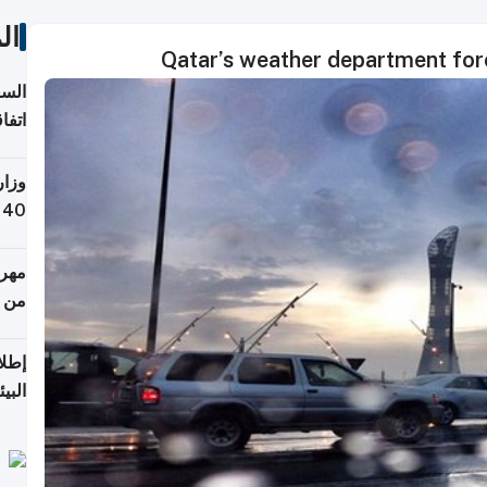
ال
Qatar’s weather department for
السع
اتفا
إقلي
وزار
التص
مهرج
من 148,000 زائر
إطلا
البيئ