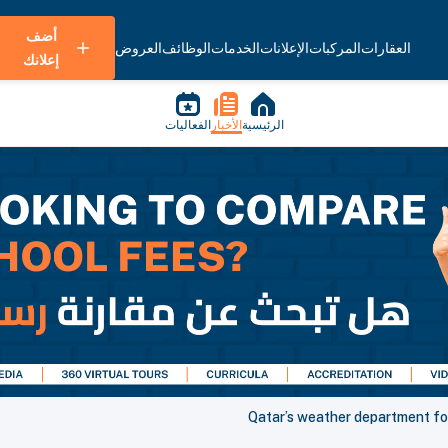
أضف
العقارات
المركبات
الإعلانات
الخدمات
الوظائف
العروض
إعلانك
الرئيسية
الأخبار
الفعاليات
Qatar’s weather department fo