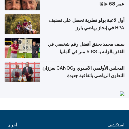
عمر 68 عامًا
أول لاعبة بولو قطرية تحصل على تصنيف
HPA في إنجاز رياضي بارز
سيف محمد يحقق أفضل رقم شخصي في
القفز بالزانة بـ 5.83 متر في ألمانيا
المجلس الأولمبي الآسيوي وCANOC يعززان
التعاون الرياضي باتفاقية جديدة
استكشف
أخرى