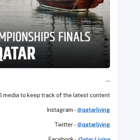
--
 media to keep track of the latest content.
Instagram -
@qatarliving
Twitter -
@qatarliving
Facebook -
Qatar Living