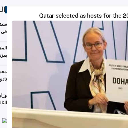
ال
Qatar selected as hosts for the 
سيف
ألمان
يعزز
جديد
محمد
نادي
وزار
الثا
الري
التع