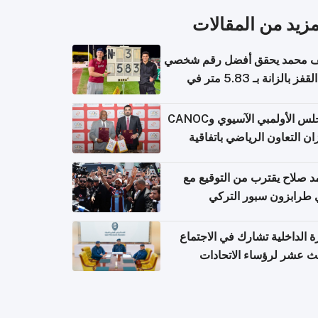
مزيد من المقالات
 محمد يحقق أفضل رقم شخصي
في القفز بالزانة بـ 5.83 متر في
يا
المجلس الأولمبي الآسيوي وCANOC
ان التعاون الرياضي باتفاقية
ة
 صلاح يقترب من التوقيع مع
 طرابزون سبور التركي
ة الداخلية تشارك في الاجتماع
لث عشر لرؤساء الاتحادات
اضية الشرطية بدول مجلس
اون