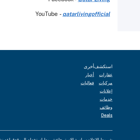
YouTube
-
qatarlivingofficial
استكشف
أخرى
عقارات
أخبار
مركبات
فعاليات
إعلانات
خدمات
وظائف
Deals
شروط الإعلان
سياسة الاسترجاع
شروط استخدام الموقع
قواعد نش