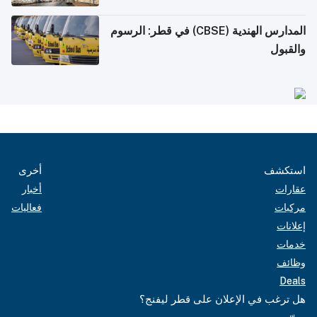
المدارس الهندية (CBSE) في قطر: الرسوم
والقبول
استكشف
أخرى
عقارات
أخبار
مركبات
فعاليات
إعلانات
خدمات
وظائف
Deals
هل ترغب في الإعلان على قطر ليفنج؟