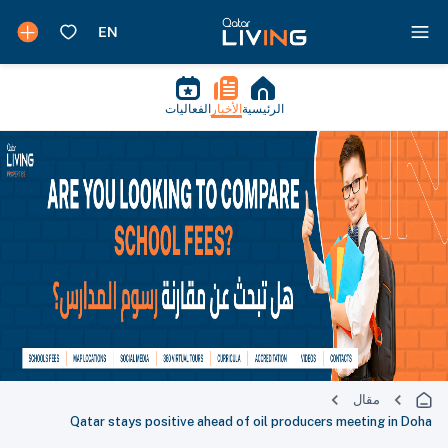
الرئيسية
الأخبار
الفعاليات
مقال
Qatar stays positive ahead of oil producers meeting in Doha