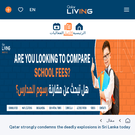
الرئيسية
الأخبار
الفعاليات
مقال
Qatar strongly condemns the deadly explosions in Sri Lanka today