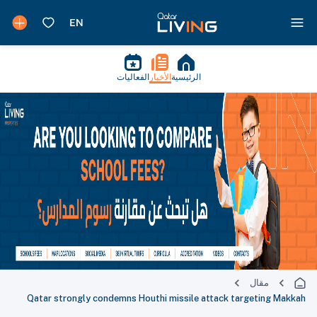
الرئيسية
الأخبار
الفعاليات
مقال
Qatar strongly condemns Houthi missile attack targeting Makkah