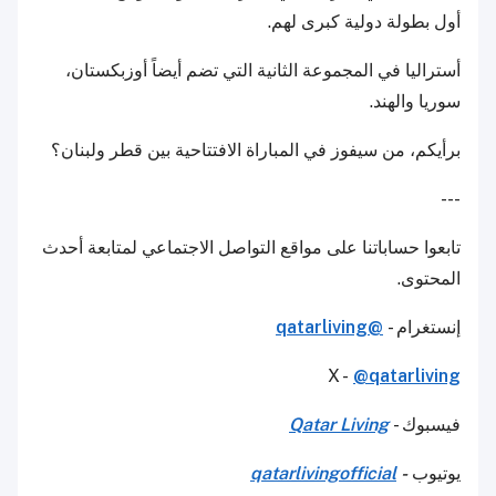
أول بطولة دولية كبرى لهم.
أستراليا في المجموعة الثانية التي تضم أيضاً أوزبكستان،
سوريا والهند.
برأيكم، من سيفوز في المباراة الافتتاحية بين قطر ولبنان؟
---
تابعوا حساباتنا على مواقع التواصل الاجتماعي لمتابعة أحدث
المحتوى.
إنستغرام -
@qatarliving
X -
@qatarliving
فيسبوك -
Qatar Living
يوتيوب
-
qatarlivingofficial