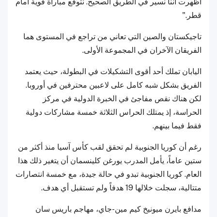
أظهرت أننا نسير في الطريق الصحيح. نتوقع مباراة قوية أمام
قطر."
تاجيكستان والصين التي تعاني من تراجع في المستوى هما
الفريقان الآخران في المجموعة الأولى.
اليابان تملك أحد أقوى التشكيلات في البطولة، حيث يعتمد
الفريق بشكل شبه كامل على لاعبين محترفين في أوروبا.
لكن هناك نقص مفاجئ في الخبرة الدولية في مركز
الحراسة، إذ يمتلك الحراس الثلاثة خمسة مشاركات دولية
فقط فيما بينهم.
رغم أن كوريا الجنوبية لم تحقق لقب كأس آسيا منذ أكثر من
ستين عاماً، يأمل المدرب يورغن كلينسمان أن يتغير ذلك هذا
العام. كوريا الجنوبية تبدو في حالة جيدة، مع خمسة انتصارات
متتالية، سجلت خلالها 19 هدفاً ولم تستقبل أي هدف.
مدافع بايرن ميونيخ كيم مين-جاي، مهاجم باريس سان