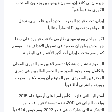
جيرمان لي كانغ-إن، وسون هيونغ-مين يجعلون المنتخب
الكوري منافساً قوياً.
إيران، تحت قيادة المدرب الجديد أمير قلعه‌نويي، تدخل
البطولة بعد تحقيق 11 انتصاراً متتالياً.
لكن مهاجم بورتو مهدي طارمي ولاعب فينورد علي رضا
جهانبخش يواجهان صعوبة في تسجيل الأهداف هذا الموسم.
كما يضم منتخب إيران أحد أكبر الأعمار في البطولة.
السعودية تشارك بتشكيلة تضم لاعبين من الدوري المحلي
بالكامل. ومع وجود العديد من النجوم العالميين في دوري
المحترفين السعودي، من المتوقع أن يقدم لاعبو المدرب
روبرتو مانشيني أداءً قوياً.
أستراليا، التي فازت بكأس آسيا على أرضها عام 2015
وبلغت النهائي في 2011، تضم تسعة لاعبين فقط من
التشكيلة التي شاركت في قطر 2022. وسيخوض 14 لاعباً