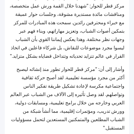
مركز قطر للحوار: "شهدنا خلال القمة ورش عمل متخصصة،
ومناقشات مائدة مستديرة مشوقة، وجلسات حوار عميقة
مع خبراء ومحترفين رائدين. سمحت هذه المبادرات للمركز
بتمكين أصوات الشباب، وتعزيز مهاراتهم، وبناء فهم عبر
وجهات نظر مختلفة. وهذا يعكس إيماننا القوي بأن الشباب
ليسوا مجرد موضوعات للنقاش، بل شركاء فاعلين في اتخاذ
القرار في عالم تتزايد تحدياته وتتداخل قضاياه بشكل متزايد."
وأشار إلى أن: "مركز قطر للحوار تطور منذ إنشائه ليصبح
أكثر من مجرد مؤسسة تعليمية. لقد أصبح حركة ثقافية
واجتماعية مكرسة لإعادة تشكيل طريقة تفكير الناس
وتواصلهم. لقد وصل تأثيره إلى الآلاف من الشباب عبر العالم
العربي وخارجه من خلال برامج تعليمية، ومسابقات دولية،
وورش تدريب، ومؤتمرات إقليمية، مما أنشأ شبكة من
الشباب المطلعين والمتمكنين المستعدين لتحمل مسؤوليات
المستقبل."