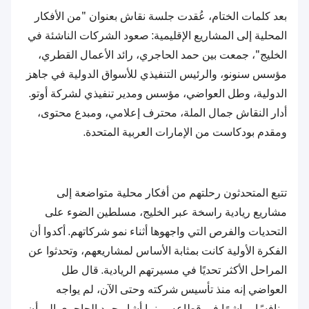
بعد كلمات الختام، عُقدت جلسة نقاش بعنوان "من الأفكار
المحلية إلى المشاريع الإقليمية: صعود الشركات الناشئة في
الخليج"، جمعت بين حمد الحاجري، رائد الأعمال القطري،
مؤسس سنونو، والرئيس التنفيذي للأسواق الدولية في جاهز
الدولية، وطل العواضي، مؤسس ومدير تنفيذي لشركة أوتو.
أدار النقاش جمال الملة، محترف إعلامي، ومبدع محتوى،
ومقدم بودكاست من الإمارات العربية المتحدة.
تتبع المتحدثون رحلتهم من أفكار محلية متواضعة إلى
مشاريع ريادية راسخة عبر الخليج، مسلطين الضوء على
التحديات والفرص التي واجهوها أثناء نمو شركاتهم. أكدوا أن
الفكرة الأولية كانت بمثابة الأساس لمشاريعهم، وتحدثوا عن
المراحل الأكثر تحديًا في مسيرتهم الريادية. قال طل
العواضي إنه منذ تأسيس شركته وحتى الآن، لم يواجه
منافسًا مباشرًا في قطاعه، بينما أشار حمد الحاجري إلى أن