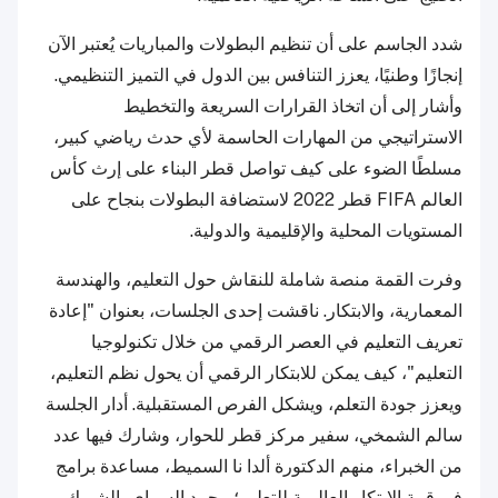
شدد الجاسم على أن تنظيم البطولات والمباريات يُعتبر الآن
إنجازًا وطنيًا، يعزز التنافس بين الدول في التميز التنظيمي.
وأشار إلى أن اتخاذ القرارات السريعة والتخطيط
الاستراتيجي من المهارات الحاسمة لأي حدث رياضي كبير،
مسلطًا الضوء على كيف تواصل قطر البناء على إرث كأس
العالم FIFA قطر 2022 لاستضافة البطولات بنجاح على
المستويات المحلية والإقليمية والدولية.
وفرت القمة منصة شاملة للنقاش حول التعليم، والهندسة
المعمارية، والابتكار. ناقشت إحدى الجلسات، بعنوان "إعادة
تعريف التعليم في العصر الرقمي من خلال تكنولوجيا
التعليم"، كيف يمكن للابتكار الرقمي أن يحول نظم التعليم،
ويعزز جودة التعلم، ويشكل الفرص المستقبلية. أدار الجلسة
سالم الشمخي، سفير مركز قطر للحوار، وشارك فيها عدد
من الخبراء، منهم الدكتورة ألدا نا السميط، مساعدة برامج
في قمة الابتكار العالمية للتعليم؛ محمد السراي، الشريك