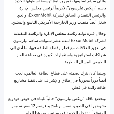
والتي سيتم تسليمها ضمن برنامج توسعة أسطولها الجديد
باسم "ريكس تيلرسون"، تكريماً لرئيس مجلس الإدارة
والرئيس التنفيذي السابق لشركة ExxonMobil، والذي
شغل أيضاً منصب وزير الخارجية الأمريكي التاسع والستين.
وخلال فترة توليه رئاسة مجلس الإدارة والرئاسة التنفيذية
لشركة ExxonMobil لمدة عشر سنوات، ساهم تيلرسون
في تعزيز العلاقات مع قطر وقطاع الطاقة فيها، ما أدى إلى
شراكات استراتيجية واستثمارات كبيرة في صناعة الغاز
الطبيعي المسال القطرية.
وبينما كان يترك بصمته على قطاع الطاقة العالمي، لعب
أيضاً دوراً محورياً في إطلاق والإشراف على تنفيذ مشاريع
طاقة رائدة في قطر.
وتخضع ناقلة "ريكس تيلرسون" حالياً للبناء في حوض هودونغ
تشونغهوا في الصين، ضمن برنامج بناء يضم 12 سفينة، ومن
المتوقع أن تدخل الخدمة في سبتمبر من هذا العام.