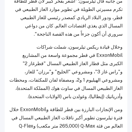
من جانبه قال تيلرسون: "أشعر بفخر كبير لأن قطر للطاقة
تكرم مسيرتي الطويلة في تطوير موارد الغاز الطبيعي في
قطر، ودور البلاد الريادي كمصدر رئيسي للغاز الطبيعي
المسال الذي يغذي اقتصادات العالم. كان من دواعي
سروري أن أكون جزءاً من هذه القصة الناجحة".
وخلال قيادة ريكس تيلرسون، شملت شراكات
ExxonMobil في قطر مجموعة واسعة من المشاريع
الكبرى مثل قطار الغاز الطبيعي المسال "قطرغاز 2"
و"راس غاز 3"، ومشروعي "الخليج" و"برزان" للغاز،
ومشروعي الهيليوم 1 و2، ومصفاة لفان للمكثفات، ومحطات
الغاز الطبيعي المسال في ساوث هوك (المملكة المتحدة)،
وأدرياتيك (إيطاليا)، وغولدن باس (الولايات المتحدة).
ومن الإنجازات البارزة بين قطر للطاقة وExxonMobil خلال
فترة تيلرسون تطوير أكبر ناقلات الغاز الطبيعي المسال في
العالم من فئة Q-Max (265,000 متر مكعب) وQ-Flex