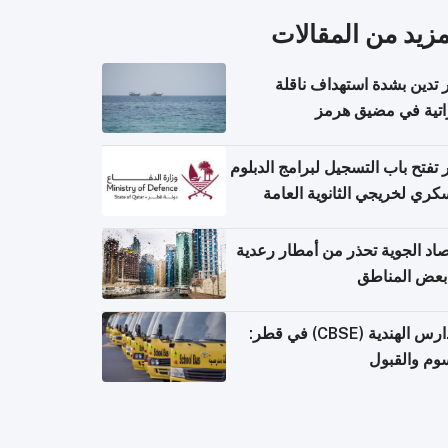
مزيد من المقالات
تدين بشدة استهداف ناقلة
اتية في مضيق هرمز
تفتح باب التسجيل لبرامج الدبلوم
كري لخريجي الثانوية العامة
صاد الجوية تحذر من أمطار رعدية
بعض المناطق
المدارس الهندية (CBSE) في قطر:
وم والقبول