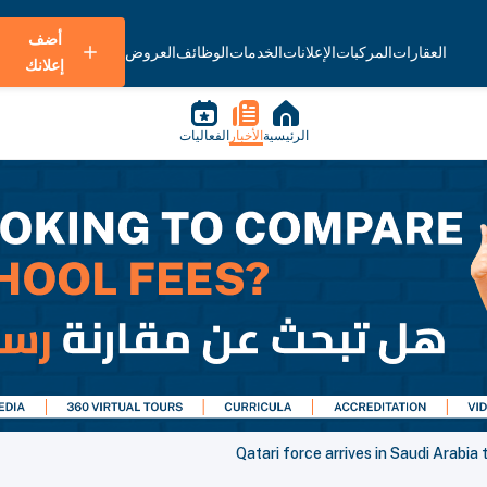
أضف
العقارات
المركبات
الإعلانات
الخدمات
الوظائف
العروض
إعلانك
الرئيسية
الأخبار
الفعاليات
Qatari force arrives in Saudi Arabia t