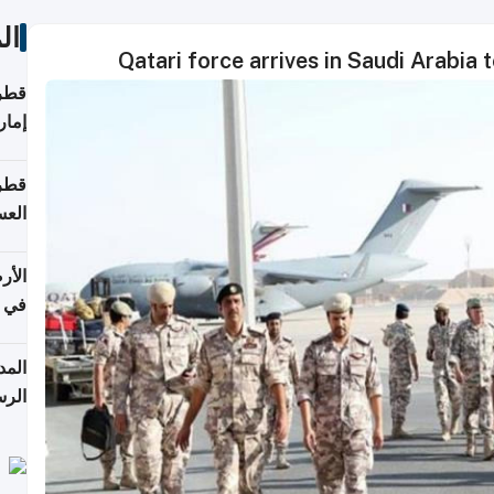
ال
Qatari force arrives in Saudi Arabia t
قطر 
إمار
قطر 
العس
الأر
في 
الرس