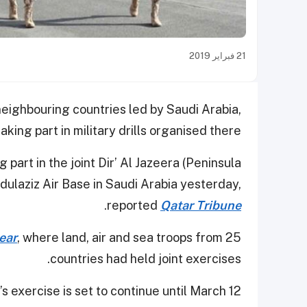
21 فبراير 2019
neighbouring countries led by Saudi Arabia,
king part in military drills organised there.
art in the joint Dir’ Al Jazeera (Peninsula
bdulaziz Air Base in Saudi Arabia yesterday,
.
reported
Qatar Tribune
year
, where land, air and sea troops from 25
countries had held joint exercises.
’s exercise is set to continue until March 12.