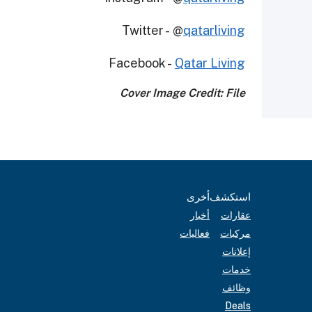
Twitter - @
qatarliving
Facebook -
Qatar Living
Cover Image Credit: File
استكشف
أخرى
عقارات
أخبار
مركبات
فعاليات
إعلانات
خدمات
وظائف
Deals