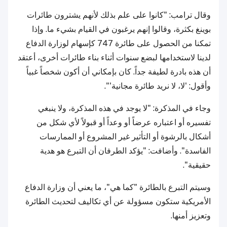
وقال ترامب: "كانوا على علم بذلك لأنهم يشترون طائرات
بوينغ بكثرة، وقالوا إنهم يرغبون في القيام بشيء ما. وإذا
تمكنا من الحصول على طائرة 747 كإسهام لوزارة الدفاع
لدينا لاستخدامها لبضع سنوات أثناء بناء طائرات أخرى، أعتقد
أن هذه بادرة لطيفة جداً. كان بإمكاني أن أكون شخصاً غبياً
وأقول: 'لا، لا نريد طائرة مجانية'".
وجاء في المذكرة: "لا يوجد في هذه المذكرة، ولا ينبغي
تفسيره أو اعتباره عرضاً أو وعداً أو قبولاً لأي شكل من
أشكال بالرشوة أو التأثير غير المشروع أو الممارسات
الفاسدة". وأضافت: "يؤكد الطرفان أن التبرع هو هدية
حقيقية".
وسيتم التبرع بالطائرة "كما هي"، ما يعني أن وزارة الدفاع
الأمريكية ستكون مسؤولة عن أي تكاليف لتحديث الطائرة
وتعزيز أمنها.