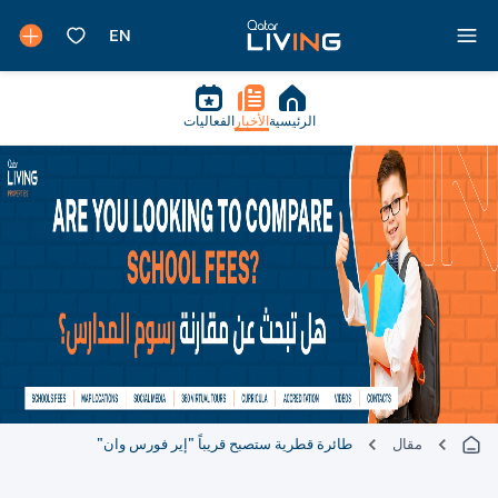
الرئيسية
الأخبار
الفعاليات
مقال
طائرة قطرية ستصبح قريباً "إير فورس وان"