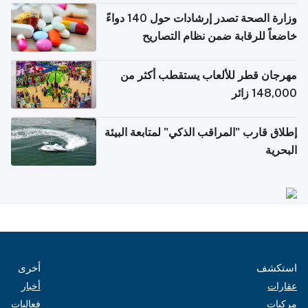
وزارة الصحة تصدر إرشادات حول 140 دواءً
خاضعاً للرقابة ضمن نظام التصاريح
الإلكترونية للسفر
مهرجان قطر للألعاب يستقطب أكثر من
148,000 زائر
إطلاق قارب "المراقب الذكي" لمتابعة البيئة
البحرية
استكشف
أخرى
عقارات
أخبار
مركبات
فعاليات