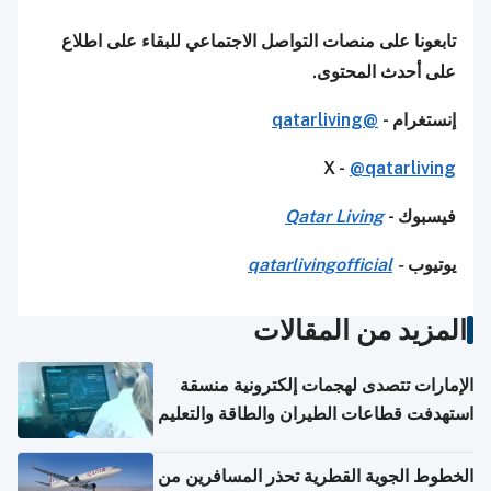
تابعونا على منصات التواصل الاجتماعي للبقاء على اطلاع
على أحدث المحتوى.
إنستغرام -
@qatarliving
X -
@qatarliving
فيسبوك -
Qatar Living
يوتيوب
-
qatarlivingofficial
المزيد من المقالات
الإمارات تتصدى لهجمات إلكترونية منسقة
استهدفت قطاعات الطيران والطاقة والتعليم
الخطوط الجوية القطرية تحذر المسافرين من