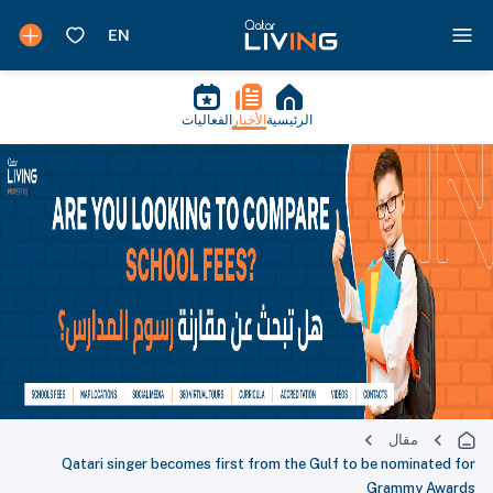
الرئيسية
الأخبار
الفعاليات
مقال
Qatari singer becomes first from the Gulf to be nominated for
Grammy Awards