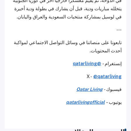
في الدوحة، ثم يقيم معسكراً خارجياً آخر في كوريا الجنوبية
يتخلله مباريات ودية، قبل أن يشارك في بطولة ودية أخيرة
في لوسيل بمشاركة منتخبات السعودية والعراق واليابان.
---
تابعونا على منصاتنا في وسائل التواصل الاجتماعي لمواكبة
أحدث المحتويات.
إنستغرام -
@qatarliving
X -
@qatarliving
فيسبوك -
Qatar Living
يوتيوب
-
qatarlivingofficial