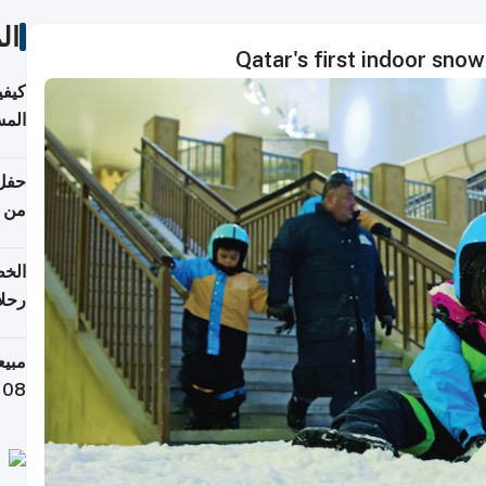
ال
Qatar's first indoor sno
كيفي
المس
من ن
الخط
رحلا
مبي
108 آلاف كيلوغرام خلال تسعة