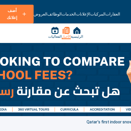
أضف
العقارات
المركبات
الإعلانات
الخدمات
الوظائف
العروض
إعلانك
الرئيسية
الأخبار
الفعاليات
Qatar's first indoor sn