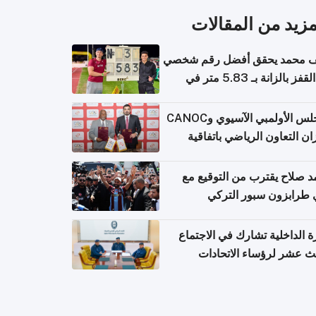
مزيد من المقالات
 محمد يحقق أفضل رقم شخصي
في القفز بالزانة بـ 5.83 متر في
يا
المجلس الأولمبي الآسيوي وCANOC
ان التعاون الرياضي باتفاقية
ة
 صلاح يقترب من التوقيع مع
 طرابزون سبور التركي
ة الداخلية تشارك في الاجتماع
لث عشر لرؤساء الاتحادات
اضية الشرطية بدول مجلس
اون