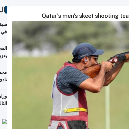
ال
Qatar's men's skeet shooting te
سيف
ألمان
يعزز
جديد
محمد
نادي
وزار
الثا
الري
التع