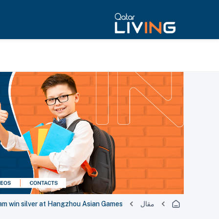
مقال
eam win silver at Hangzhou Asian Games