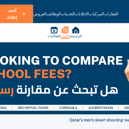
أضف
العقارات
المركبات
الإعلانات
الخدمات
الوظائف
العروض
إعلانك
الرئيسية
الأخبار
الفعاليات
Qatar's men's skeet shooting t