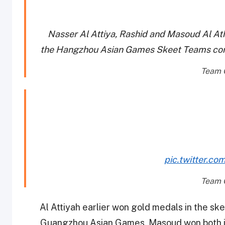
Nasser Al Attiya, Rashid and Masoud Al Ath
the Hangzhou Asian Games Skeet Teams co
pic.twitter.c
Al Attiyah earlier won gold medals in the s
Guangzhou Asian Games. Masoud won both in