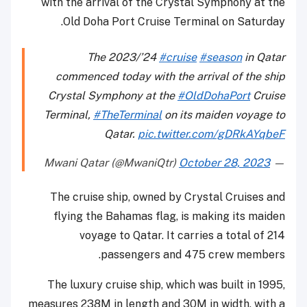
with the arrival of the Crystal Symphony at the
Old Doha Port Cruise Terminal on Saturday.
The 2023/’24
#cruise
#season
in Qatar
commenced today with the arrival of the ship
Crystal Symphony at the
#OldDohaPort
Cruise
Terminal,
#TheTerminal
on its maiden voyage to
Qatar.
pic.twitter.com/gDRkAYqbeF
October 28, 2023
— Mwani Qatar (@MwaniQtr)
The cruise ship, owned by Crystal Cruises and
flying the Bahamas flag, is making its maiden
voyage to Qatar. It carries a total of 214
passengers and 475 crew members.
The luxury cruise ship, which was built in 1995,
measures 238M in length and 30M in width, with a