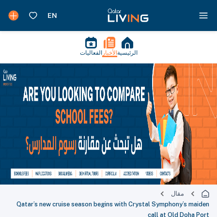
الرئيسية
الأخبار
الفعاليات
مقال
Qatar’s new cruise season begins with Crystal Symphony’s maiden
call at Old Doha Port