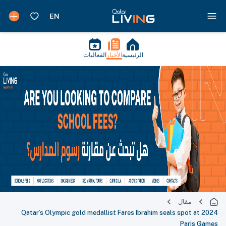
الرئيسية
الأخبار
الفعاليات
مقال
Qatar’s Olympic gold medallist Fares Ibrahim seals spot at 2024
Paris Games