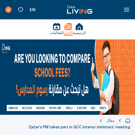
الرئيسية
الأخبار
الفعاليات
مقال
Qatar's PM takes part in GCC interior ministers' meeting