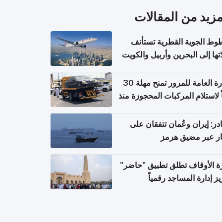
مزيد من المقالات
وط الجوية القطرية تستأنف
تها إلى البحرين وأربيل والكويت
ً من 8 أغسطس
الإدارة العامة للمرور تمنح مهلة 30
ً لاستلام المركبات المحجوزة منذ
 طويلة
ر: إيران وعُمان تتفقان على
ر عبر مضيق هرمز
ة الأوقاف تطلق تطبيق "حاضر"
يز إدارة المساجد رقمياً