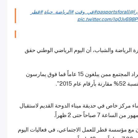
را
@qasportsforall
#في_وقت
#الرياضة_حياة
#قطر
pic.twitter.com/Iq0Jv698
ة الرياضة والشباب، أن اليوم الرياضي الوطني حقق
وقال: "تشير إحصائيات 2024 إلى أن 74% من أفراد المجتمع ممن يبلغون 15 عاماً فما فوق يمارسون
 2015".
إنشاء مركز خاص في حديقة ميناء الدوحة القديم لاستقبال
7 صباحاً حتى 2 ظهراً.
اون مع مؤسسة قطر للعمل الاجتماعي، في فعاليات اليوم