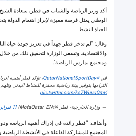
أكد وزير الرياضة والشباب في قطر، سعادة الشيخ ح
الوطني يمثل فرصة مميزة لإبراز اهتمام الدولة ب
الحياة النشط.
وقال: "لم تدخر قطر جهداً في تعزيز جودة حياة النا
والاقتصادية. وتسعى الوزارة لتحقيق ذلك من خلال
ومجتمع يمارس الرياضة'.
في
#QatarNationalSportDay
، تؤكد قطر أهمية الر
التزامها بتوفير بيئة رياضية محفزة للنشاط البدني وتلهم 
pic.twitter.com/ks7Wuuq0mK
— وزارة الخارجية - قطر (@MofaQatar_EN)
11 فبراير 2025
وأضاف: "قطر رائدة في إدراك أهمية الرياضة ودوره
المجتمع للمشاركة الفاعلة في الأنشطة الرياضية وا