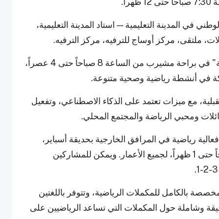
اً.
 في المدينة التعليمية — استاد المدينة التعليمية،
لات، ملتقى، مركز أوساج للترفيه، مركز الترفيه.
* تستضيف فودافون قطر "قرية فودافون الرياضية" في براحة مشيرب من الساعة 8 صباحاً حتى 4 عصراً،
كة في أنشطة رياضية وصحية متنوعة.
بلية، مع ميزات تعتمد على الذكاء الاصطناعي، وتفعيل
ائلات ومحبي الرياضة والمجتمع المحلي.
 مؤسسة أسباير زون (AZF) ستنظم أكثر من 20 فعالية رياضية في المرافق الخارجية بحديقة أسباير،
خاصة في الملعب رقم 10 و11، من الساعة 8 صباحاً حتى 1 ظهراً، لجميع الأعمار. ويمكن للمشاركين
خصصة بالكامل للمكملات الرياضية، وتتوفر باللغتين
قيقة وشاملة حول المكملات التي تساعد الرياضيين على