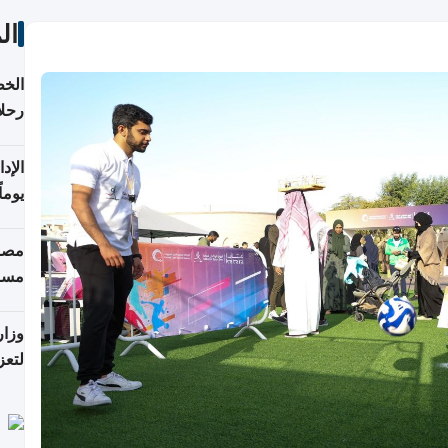
ال
الخط
رحلا
اعتبارا
يوما
فترة
مصاد
مسا
وزار
لتعز