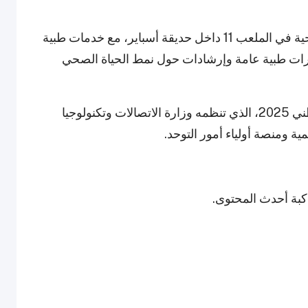
ستقدم أسباير مجموعة من الأنشطة الطبية والصحية في الملعب 11 داخل حديقة أسباير، مع خدمات طبية
رات طبية عامة وإرشادات حول نمط الحياة الصحي
* أعلنت Ooredoo عن رعايتها لليوم الرياضي الوطني 2025، الذي تنظمه وزارة الاتصالات وتكنولوجيا
ة ومنصة أولياء أمور التوحد.
اكبة أحدث المحتوى.