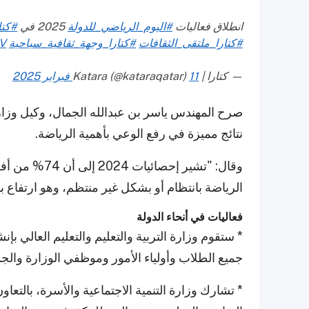
انطلاق فعاليات
#اليوم_الرياضي_للدولة
2025 في
#كتا
#كتارا_ملتقى_الثقافات
#كتارا_وجهة_ثقافية_سياحية
PV
— كتارا | Katara (@kataraqatar)
11 فبراير 2025
صرح المهندس ياسر بن عبدالله الجمال، وكيل وزار
نتائج مميزة في رفع الوعي بأهمية الرياضة.
الرياضة بانتظام أو بشكل غير منتظم، وهو ارتفاع بنسبة 52% مقارنة بأرقام عام
فعاليات في أنحاء الدولة
* ستقوم وزارة التربية والتعليم والتعليم العالي ب
جميع الطلاب وأولياء الأمور وموظفي الوزارة والجمهور من الساعة 
* تشارك وزارة التنمية الاجتماعية والأسرة، بالتع