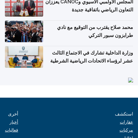
المجلس الأولمبي الآسيوي وCANOC يعززان
التعاون الرياضي باتفاقية جديدة
محمد صلاح يقترب من التوقيع مع نادي
طرابزون سبور التركي
وزارة الداخلية تشارك في الاجتماع الثالث
عشر لرؤساء الاتحادات الرياضية الشرطية
بدول مجلس التعاون
استكشف
أخرى
عقارات
أخبار
مركبات
فعاليات
إعلانات