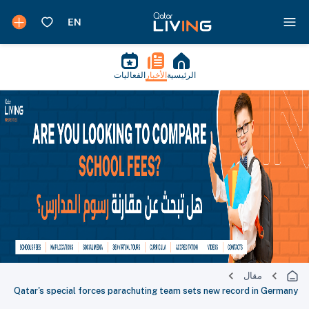
الرئيسية
الأخبار
الفعاليات
مقال
Qatar's special forces parachuting team sets new record in Germany