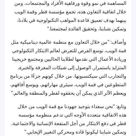
المساهمة في نمو وقوة ورفاهية الأفراد والمجتمعات، ومن
خلال اتفاقية التعاون هذه، تجمع مؤسسة قطر وقمة الويب
بينهما بهدف تعميق قاعدة المواهب التكنولوجية في بلادنا،
وتمكين شبابنا، وتحقيق الفائدة لمجتمعنا."
وأضاف: "من خلال التعاون مع منظمة عالمية ديناميكية مثل
قمة الويب، نوسع الفرص للتعرض لعالم الابتكار التكنولوجي
وريادة الأعمال التي نقدمها لطلابنا الحاليين ومجتمع خريجينا
المتزايد باستمرار. الوصول إلى شبكات المعرفة والخبرة،
والتجارب التي سيكتسبونها، من خلال كونهم جزءًا من برنامج
المتطوعين في قمة الويب، سيثري مهاراتهم، ويوسع آفاقهم،
ويعظم الأثر الذي يمكن أن يحققوه لقطر والمنطقة والعالم."
وتابع: "نحن سعداء بتوحيد جهودنا مع قمة الويب من خلال
هذه الاتفاقية متعددة الأوجه التي تدعم منظومة مؤسسة
قطر في دفع الابتكار من أجل المنفعة الإنسانية والاجتماعية،
وتمكين شبابنا ليكونوا قادة ومحركي التغيير الإيجابي."