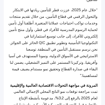
“خلال عام 2025، عززت قطر للتأمين ريادتها في الابتكار
والتحول الرقمي في قطاع التأمين، من خلال تقديم منتجات
وخدمات تواكب احتياجات عملائنا المتغيرة. أطلقنا أول تأمين
لحماية الرسوم المدرسية للأفراد في قطر، وأول منتج تأمين
إلكتروني للأفراد، إلى جانب توسيع استثماراتنا في
التكنولوجيا التأمينية وتطوير تطبيق QIC الحائز على الجوائز.
نحن نرسم مستقبل التأمين في المنطقة. توسعنا
الاستراتيجي في الأسواق الدولية، ونمونا المستهدف في آسيا
وأفريقيا، وتركيزنا المستمر على التميز التشغيلي، يضمن لنا
البقاء في صدارة القطاع وتحقيق نمو مستدام يضيف قيمة
لمساهمينا."
المرونة في مواجهة التحولات الاقتصادية العالمية والإقليمية
تمت مراجعة توقعات نمو الناتج المحلي الإجمالي العالمي
لعام 2025 بالرفع إلى 3.2%، مدعومة بأنشطة الإنتاج
والتجارة قبيل التعديلات الجمركية الأمريكية، واستثمارات