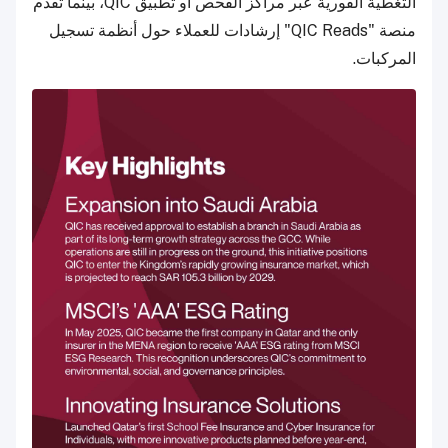
التغطية الفورية عبر مراكز الفحص أو تطبيق QIC، بينما تقدم
منصة "QIC Reads" إرشادات للعملاء حول أنظمة تسجيل
المركبات.