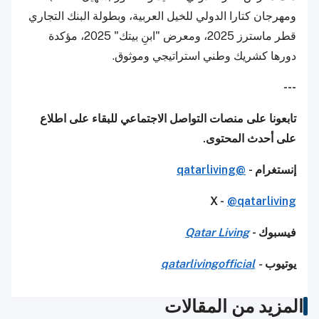
ومهرجان كتارا الدولي للخيل العربية، وبطولة البنك التجاري
قطر ماسترز 2025، ومعرض "ابنِ بيتك" 2025، مؤكدة
دورها كشريك وطني استراتيجي وموثوق.
---
تابعونا على منصات التواصل الاجتماعي للبقاء على اطلاع
على أحدث المحتوى.
إنستغرام -
@qatarliving
X -
@qatarliving
فيسبوك -
Qatar Living
يوتيوب
-
qatarlivingofficial
المزيد من المقالات