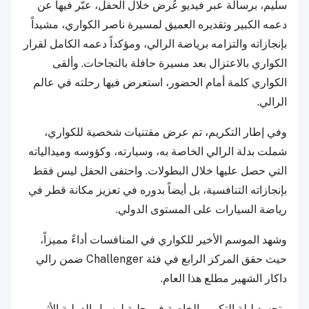
سليم، برسالة عبر فيديو عُرض خلال الحفل، عبّر فيها عن
دعمه الكبير وتقديره العميق لمسيرة ناصر الكواري، مشيداً
بإنجازاته والتزامه برياضة الرالي، ومؤكداً دعمه الكامل لقرار
الكواري بالاعتزال بعد مسيرة حافلة بالنجاحات. وألقى
الكواري كلمة أمام الحضور، استعرض فيها رحلته في عالم
الرالي.
وفي إطار التكريم، تم عرض مقتنيات شخصية للكواري،
شملت بدلة الرالي الخاصة به، وسيارته، وكؤوسه وميدالياته
التي حصل عليها خلال البطولات. واحتفى الحفل ليس فقط
بإنجازاته التنافسية، بل أيضاً بدوره في تعزيز مكانة قطر في
رياضة السيارات على المستوى الدولي.
وشهد الموسم الأخير للكواري في المنافسات أداءً مميزاً،
حيث حقق المركز الرابع في فئة Challenger ضمن رالي
داكار الشهير مطلع هذا العام.
وتجسد ليلة التكريم الخاصة في حلبة لوسيل الدولية الأثر